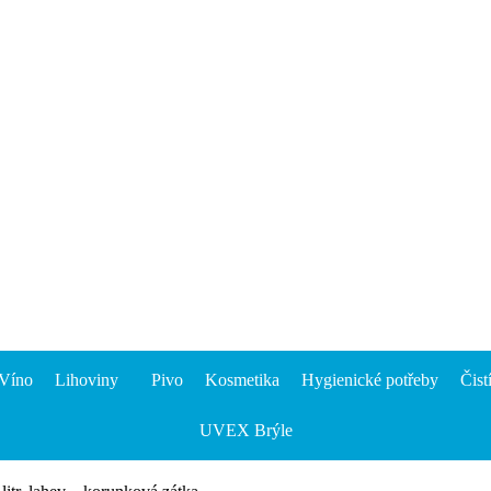
Víno
Lihoviny
Pivo
Kosmetika
Hygienické potřeby
Čist
UVEX Brýle