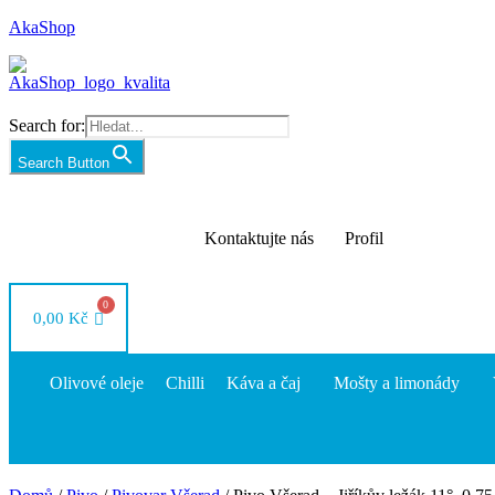
AkaShop
Search for:
Search Button
Kontaktujte nás
Profil
0,00
Kč
Olivové oleje
Chilli
Káva a čaj
Mošty a limonády