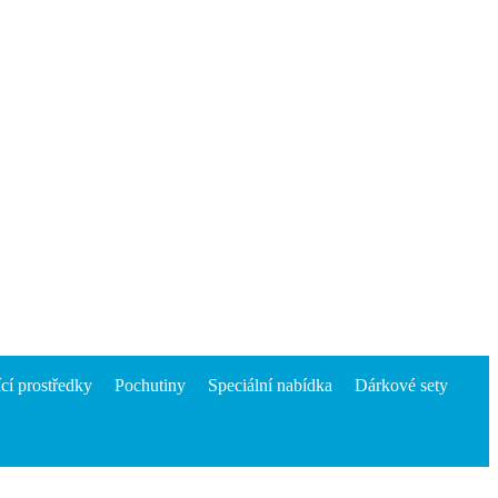
ící prostředky
Pochutiny
Speciální nabídka
Dárkové sety