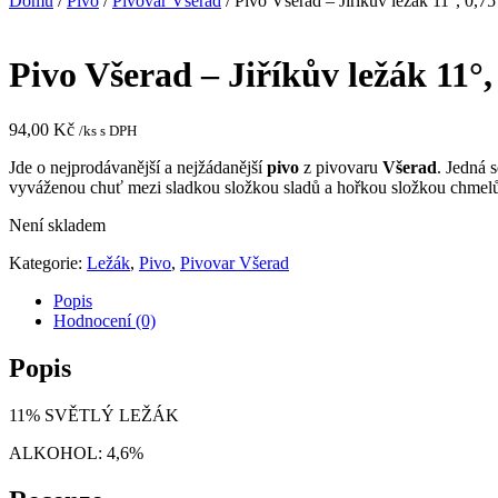
Domů
/
Pivo
/
Pivovar Všerad
/ Pivo Všerad – Jiříkův ležák 11°, 0,75
Pivo Všerad – Jiříkův ležák 11°,
94,00
Kč
/ks s DPH
Jde o nejprodávanější a nejžádanější
pivo
z pivovaru
Všerad
. Jedná 
vyváženou chuť mezi sladkou složkou sladů a hořkou složkou chme
Není skladem
Kategorie:
Ležák
,
Pivo
,
Pivovar Všerad
Popis
Hodnocení (0)
Popis
11% SVĚTLÝ LEŽÁK
ALKOHOL: 4,6%