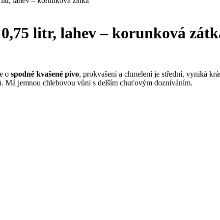
 litr, lahev – korunková zátka
 0,75 litr, lahev – korunková zátk
se o
spodně kvašené pivo
, prokvašení a chmelení je střední, vyniká 
lů. Má jemnou chlebovou vůni s delším chuťovým dozníváním.