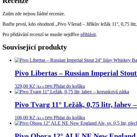
Recenze
Zatím zde nejsou žádné recenze.
Buďte první, kdo ohodnotí „Pivo Všerad – Jiříkův ležák 11°, 0,75 litr
Pro přidávání recenzí se musíte nejdříve
přihlásit
.
Související produkty
Pivo Libertas – Russian Imperial Stout
329,00
Kč
Přidat do košíku
/ks s DPH
Pivo Tvarg 11° Ležák, 0,75 litr, lahev
106,00
Kč
Přidat do košíku
/ks s DPH
Pivo Obora 12° ALE NE New England Ale