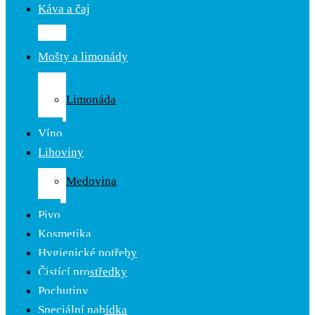
Káva a čaj
Káva
Čaj
Mošty a limonády
Ovocné
mošty
Limonáda
Cider
Víno
Lihoviny
Likér
Medovina
Rum
Pivo
Kosmetika
Hygienické potřeby
Čistící prostředky
Pochutiny
Speciální nabídka