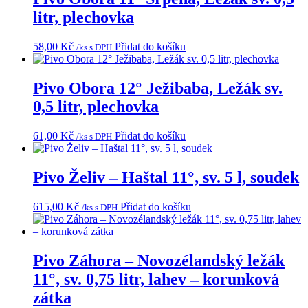
litr, plechovka
58,00
Kč
Přidat do košíku
/ks s DPH
Pivo Obora 12° Ježibaba, Ležák sv.
0,5 litr, plechovka
61,00
Kč
Přidat do košíku
/ks s DPH
Pivo Želiv – Haštal 11°, sv. 5 l, soudek
615,00
Kč
Přidat do košíku
/ks s DPH
Pivo Záhora – Novozélandský ležák
11°, sv. 0,75 litr, lahev – korunková
zátka