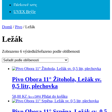
Dárkové sety
UVEX Brýle
Domů
/
Pivo
/ Ležák
Ležák
Zobrazeno 6 výsledků
Seřazeno podle oblíbenosti
Pivo Obora 11° Žitohola, Ležák sv.
0,5 litr, plechovka
58,00
Kč
Přidat do košíku
/ks s DPH
Pivo Obora 11° Srpěna, Ležák sv. 0,5