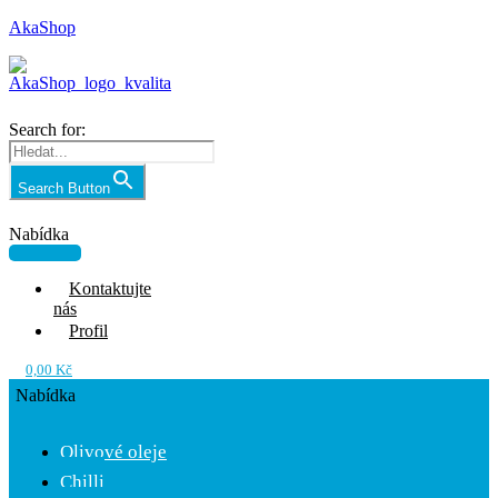
AkaShop
Search for:
Search Button
Nabídka
Kontaktujte
nás
Profil
0,00
Kč
Nabídka
Olivové oleje
Chilli