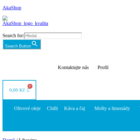
AkaShop
Search for:
Search Button
Kontaktujte nás
Profil
0,00
Kč
Olivové oleje
Chilli
Káva a čaj
Mošty a limonády