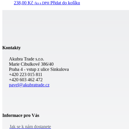
238,00
Kč
Přidat do košíku
/ks s DPH
Kontakty
Akubra Trade s.r.o.
Marie Cibulkové 386/40
Praha 4 - vstup z ulice Sinkulova
+420 223 015 811
+420 603 462 472
pavel@akubratrade.cz
Informace pro Vás
Jak se k nám dostanete