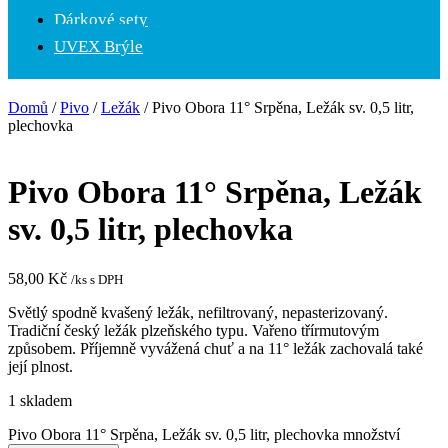
Dárkové sety
UVEX Brýle
Domů
/
Pivo
/
Ležák
/ Pivo Obora 11° Srpěna, Ležák sv. 0,5 litr,
plechovka
Pivo Obora 11° Srpěna, Ležák
sv. 0,5 litr, plechovka
58,00
Kč
/ks s DPH
Světlý spodně kvašený ležák, nefiltrovaný, nepasterizovaný.
Tradiční český ležák plzeňského typu. Vařeno třírmutovým
způsobem. Příjemně vyvážená chuť a na 11° ležák zachovalá také
její plnost.
1 skladem
Pivo Obora 11° Srpěna, Ležák sv. 0,5 litr, plechovka množství