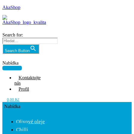
AkaShop
Search for:
Search Button
Nabídka
Kontaktujte
nás
Profil
0,00
Kč
Nabídka
Olivové oleje
Chilli