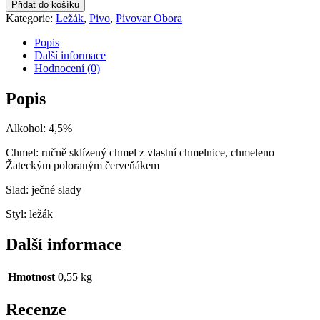
Přidat do košíku
Kategorie:
Ležák
,
Pivo
,
Pivovar Obora
Popis
Další informace
Hodnocení (0)
Popis
Alkohol: 4,5%
Chmel: ručně sklízený chmel z vlastní chmelnice, chmeleno
Žateckým poloraným červeňákem
Slad: ječné slady
Styl: ležák
Další informace
Hmotnost
0,55 kg
Recenze