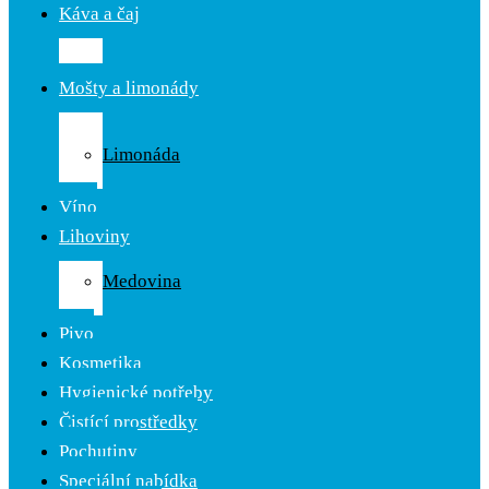
Káva a čaj
Káva
Čaj
Mošty a limonády
Ovocné
mošty
Limonáda
Cider
Víno
Lihoviny
Likér
Medovina
Rum
Pivo
Kosmetika
Hygienické potřeby
Čistící prostředky
Pochutiny
Speciální nabídka