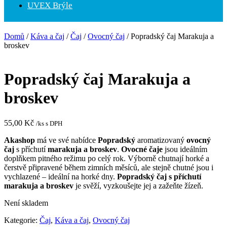
UVEX Brýle
Domů
/
Káva a čaj
/
Čaj
/
Ovocný čaj
/ Popradský čaj Marakuja a
broskev
Popradský čaj Marakuja a
broskev
55,00
Kč
/ks s DPH
Akashop
má ve své nabídce
Popradský
aromatizovaný
ovocný
čaj
s příchutí
marakuja a broskev
.
Ovocné čaje
jsou ideálním
doplňkem pitného režimu po celý rok. Výborně chutnají horké a
čerstvě připravené během zimních měsíců, ale stejně chutné jsou i
vychlazené – ideální na horké dny.
Popradský čaj s příchutí
marakuja a broskev
je svěží, vyzkoušejte jej a zažeňte žízeň.
Není skladem
Kategorie:
Čaj
,
Káva a čaj
,
Ovocný čaj