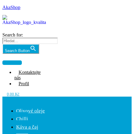
AkaShop
Search for:
Search Button
Nabídka
Kontaktujte
nás
Profil
0,00
Kč
Nabídka
Olivové oleje
Chilli
Káva a čaj
Káva