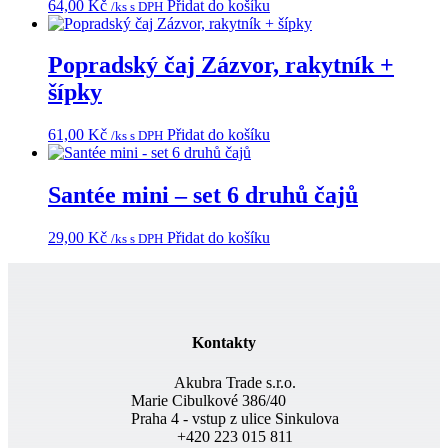
64,00
Kč
Přidat do košíku
/ks s DPH
Popradský čaj Zázvor, rakytník +
šípky
61,00
Kč
Přidat do košíku
/ks s DPH
Santée mini – set 6 druhů čajů
29,00
Kč
Přidat do košíku
/ks s DPH
Kontakty
Akubra Trade s.r.o.
Marie Cibulkové 386/40
Praha 4 - vstup z ulice Sinkulova
+420 223 015 811