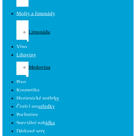
Čaj
Mošty a limonády
Ovocné
mošty
Limonáda
Cider
Víno
Lihoviny
Likér
Medovina
Rum
Pivo
Kosmetika
Hygienické potřeby
Čistící prostředky
Pochutiny
Speciální nabídka
Dárkové sety