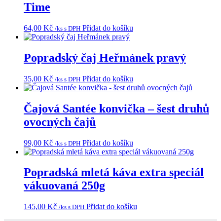
Time
64,00
Kč
Přidat do košíku
/ks s DPH
Popradský čaj Heřmánek pravý
35,00
Kč
Přidat do košíku
/ks s DPH
Čajová Santée konvička – šest druhů
ovocných čajů
99,00
Kč
Přidat do košíku
/ks s DPH
Popradská mletá káva extra speciál
vákuovaná 250g
145,00
Kč
Přidat do košíku
/ks s DPH