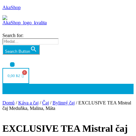
AkaShop
Search for:
Search Button
Nabídka
0,00
Kč
Nabídka
Domů
/
Káva a čaj
/
Čaj
/
Bylinný čaj
/ EXCLUSIVE TEA Mistral
čaj Meduňka, Malina, Máta
EXCLUSIVE TEA Mistral čaj