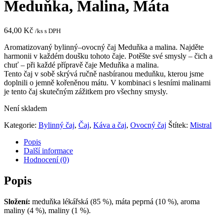
Meduňka, Malina, Máta
64,00
Kč
/ks s DPH
Aromatizovaný
bylinný
–
ovocný
čaj
Meduňka
a
malina
.
Najděte
harmonii
v
každém
doušku
tohoto čaje
.
Potěšte
své smysly
–
čich
a
chuť
–
při každé
přípravě čaje
Meduňka
a
malina
.
Tento
čaj
v
sobě skrývá
ručně
nasbíranou
meduňku
, kterou jsme
doplnili
o
jemně
kořeněnou
mátu
.
V kombinaci
s
lesními
malinami
je
tento
čaj
skutečným zážitkem
pro všechny smysly
.
Není skladem
Kategorie:
Bylinný čaj
,
Čaj
,
Káva a čaj
,
Ovocný čaj
Štítek:
Mistral
Popis
Další informace
Hodnocení (0)
Popis
Složení:
meduňka lékářská (85 %), máta peprná (10 %), aroma
maliny (4 %), maliny (1 %).