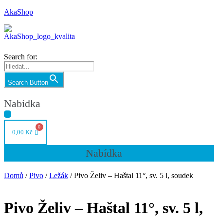
AkaShop
Search for:
Search Button
Nabídka
0,00
Kč
Nabídka
Domů
/
Pivo
/
Ležák
/ Pivo Želiv – Haštal 11°, sv. 5 l, soudek
Pivo Želiv – Haštal 11°, sv. 5 l,