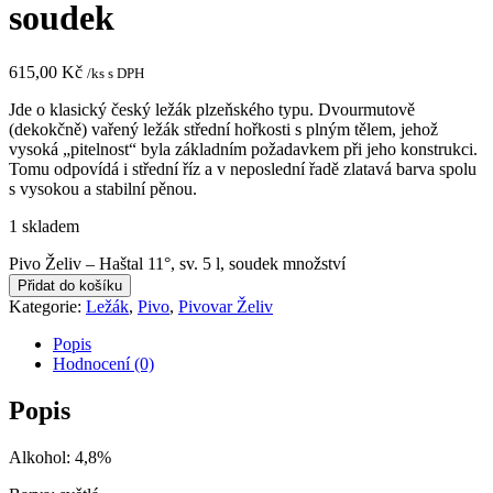
soudek
615,00
Kč
/ks s DPH
Jde o klasický český ležák plzeňského typu. Dvourmutově
(dekokčně) vařený ležák střední hořkosti s plným tělem, jehož
vysoká „pitelnost“ byla základním požadavkem při jeho konstrukci.
Tomu odpovídá i střední říz a v neposlední řadě zlatavá barva spolu
s vysokou a stabilní pěnou.
1 skladem
Pivo Želiv – Haštal 11°, sv. 5 l, soudek množství
Přidat do košíku
Kategorie:
Ležák
,
Pivo
,
Pivovar Želiv
Popis
Hodnocení (0)
Popis
Alkohol: 4,8%