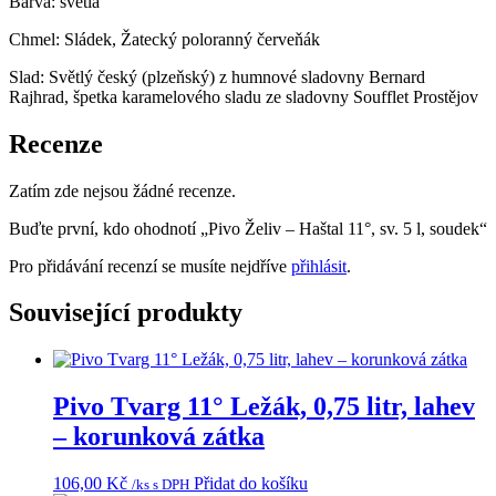
Barva: světlá
Chmel: Sládek, Žatecký poloranný červeňák
Slad: Světlý český (plzeňský) z humnové sladovny Bernard
Rajhrad, špetka karamelového sladu ze sladovny Soufflet Prostějov
Recenze
Zatím zde nejsou žádné recenze.
Buďte první, kdo ohodnotí „Pivo Želiv – Haštal 11°, sv. 5 l, soudek“
Pro přidávání recenzí se musíte nejdříve
přihlásit
.
Související produkty
Pivo Tvarg 11° Ležák, 0,75 litr, lahev
– korunková zátka
106,00
Kč
Přidat do košíku
/ks s DPH