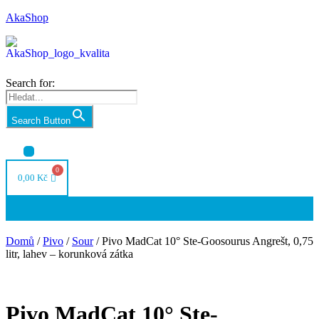
AkaShop
Search for:
Search Button
Nabídka
0,00
Kč
Nabídka
Domů
/
Pivo
/
Sour
/ Pivo MadCat 10° Ste-Goosourus Angrešt, 0,75
litr, lahev – korunková zátka
Pivo MadCat 10° Ste-