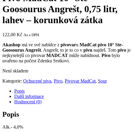
Goosourus Angrešt, 0,75 litr,
lahev – korunková zátka
122,00
Kč
/ks s DPH
Akashop
má ve své nabídce z
pivovar
u
MadCat pivo 10° Ste-
Goosourus Angrešt
. Angrešt, to je to co v
pivu
najdeš. Toto
pivo
je
nejkyselejší co pivovar
MADCAT
může nabídnout.
Pivo
bylo
uvařeno na počest Zdenku Srstkovi.
Není skladem
Kategorie:
Ochucené piva
,
Pivo
,
Pivovar MadCat
,
Sour
Popis
Další informace
Hodnocení (0)
Popis
Alk.- 4,0%