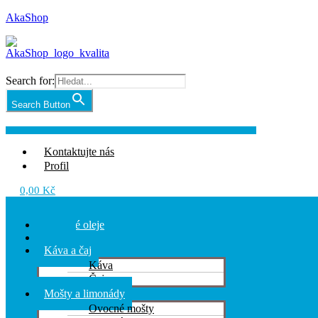
AkaShop
Search for:
Search Button
Nabídka
Kontaktujte nás
Profil
0,00
Kč
Nabídka
Olivové oleje
Chilli
Káva a čaj
Káva
Čaj
Mošty a limonády
Ovocné mošty