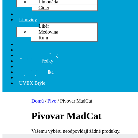
Limonáda
Cider
Víno
Lihoviny
Likér
Medovina
Rum
Pivo
Kosmetika
Hygienické potřeby
Čistící prostředky
Pochutiny
Speciální nabídka
Dárkové sety
UVEX Brýle
Domů
/
Pivo
/ Pivovar MadCat
Pivovar MadCat
Vašemu výběru neodpovídají žádné produkty.