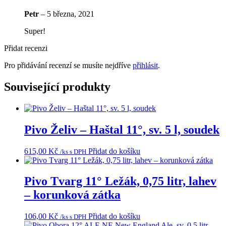
Petr
–
5 března, 2021
Super!
Přidat recenzi
Pro přidávání recenzí se musíte nejdříve
přihlásit
.
Související produkty
Pivo Želiv – Haštal 11°, sv. 5 l, soudek
615,00
Kč
Přidat do košíku
/ks s DPH
Pivo Tvarg 11° Ležák, 0,75 litr, lahev
– korunková zátka
106,00
Kč
Přidat do košíku
/ks s DPH