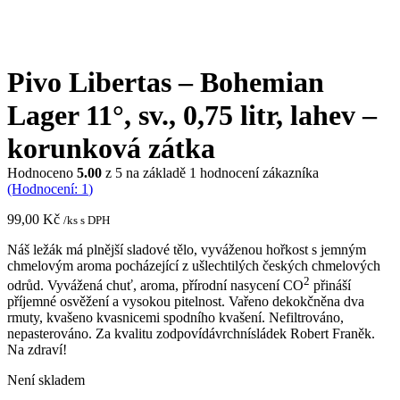
Pivo Libertas – Bohemian
Lager 11°, sv., 0,75 litr, lahev –
korunková zátka
Hodnoceno
5.00
z 5 na základě
1
hodnocení zákazníka
(Hodnocení:
1
)
99,00
Kč
/ks s DPH
Náš ležák má plnější sladové tělo, vyváženou hořkost s jemným
chmelovým aroma pocházející z ušlechtilých českých chmelových
2
odrůd. Vyvážená chuť, aroma, přírodní nasycení CO
přináší
příjemné osvěžení a vysokou pitelnost. Vařeno dekokčněna dva
rmuty, kvašeno kvasnicemi spodního kvašení. Nefiltrováno,
nepasterováno. Za kvalitu zodpovídávrchnísládek Robert Franěk.
Na zdraví!
Není skladem