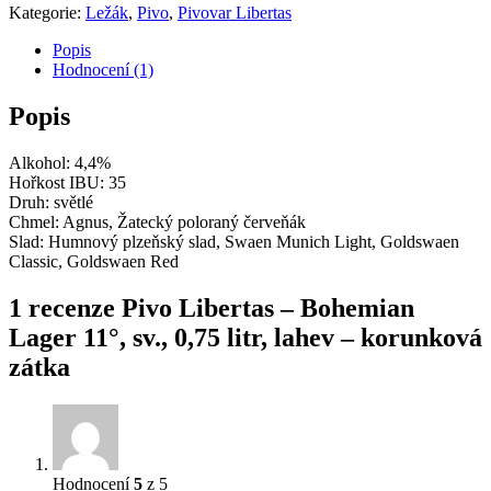
Kategorie:
Ležák
,
Pivo
,
Pivovar Libertas
Popis
Hodnocení (1)
Popis
Alkohol: 4,4%
Hořkost IBU: 35
Druh: světlé
Chmel: Agnus, Žatecký poloraný červeňák
Slad: Humnový plzeňský slad, Swaen Munich Light, Goldswaen
Classic, Goldswaen Red
1 recenze
Pivo Libertas – Bohemian
Lager 11°, sv., 0,75 litr, lahev – korunková
zátka
Hodnocení
5
z 5