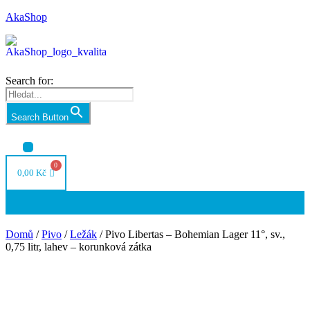
AkaShop
Search for:
Search Button
Nabídka
0,00
Kč
Nabídka
Domů
/
Pivo
/
Ležák
/ Pivo Libertas – Bohemian Lager 11°, sv.,
0,75 litr, lahev – korunková zátka