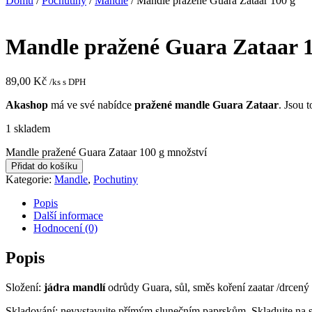
Domů
/
Pochutiny
/
Mandle
/ Mandle pražené Guara Zataar 100 g
Mandle pražené Guara Zataar 1
89,00
Kč
/ks s DPH
Akashop
má ve své nabídce
pražené
mandle Guara Zataar
. Jsou 
1 skladem
Mandle pražené Guara Zataar 100 g množství
Přidat do košíku
Kategorie:
Mandle
,
Pochutiny
Popis
Další informace
Hodnocení (0)
Popis
Složení:
jádra mandlí
odrůdy Guara, sůl, směs koření zaatar /drcený
Skladování: nevystavujte přímým slunečním paprskům. Skladujte na su