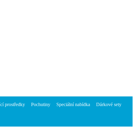
ící prostředky
Pochutiny
Speciální nabídka
Dárkové sety