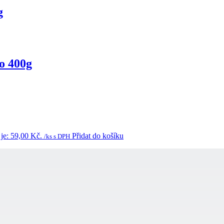
g
o 400g
 je: 59,00 Kč.
Přidat do košíku
/ks s DPH