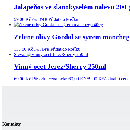
Jalapeňos ve slanokyselém nálevu 200 
59,00
Kč
Přidat do košíku
/ks s DPH
Zelené olivy Gordal se sýrem mancheg
118,00
Kč
Přidat do košíku
/ks s DPH
Sleva!
Vinný ocet Jerez/Sherry 250ml
69,00
Kč
Původní cena byla: 69,00 Kč.
59,00
Kč
Aktuální cena
Kontakty