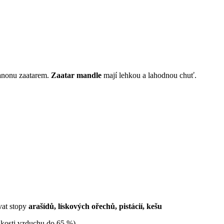
banonu zaatarem.
Zaatar mandle
mají lehkou a lahodnou chuť.
vat stopy
arašídů, lískových ořechů, pistácií, kešu
hkosti vzduchu do 65 %).