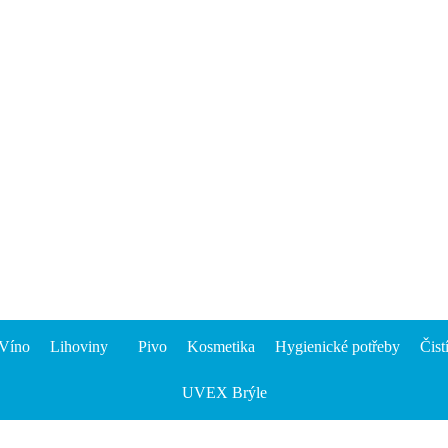
Víno
Lihoviny
Pivo
Kosmetika
Hygienické potřeby
Čist
UVEX Brýle