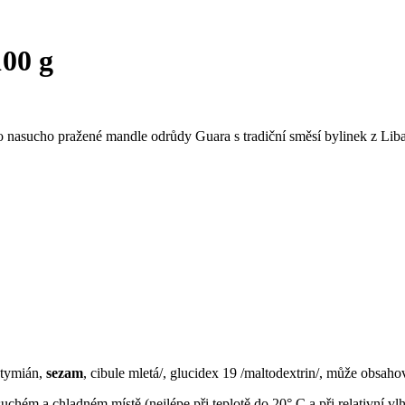
00 g
to nasucho pražené mandle odrůdy Guara s tradiční směsí bylinek z Li
 tymián,
sezam
, cibule mletá/, glucidex 19 /maltodextrin/, může obsaho
chém a chladném místě (nejlépe při teplotě do 20° C a při relativní vl