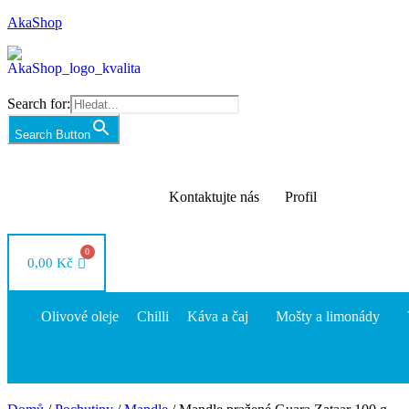
AkaShop
Search for:
Search Button
Kontaktujte nás
Profil
0,00
Kč
Olivové oleje
Chilli
Káva a čaj
Mošty a limonády