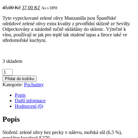
Původní
Aktuální
45,00
Kč
37,00
Kč
/ks s DPH
cena
cena
Tyto vypeckované zelené olivy Manzanilla jsou Španělské
byla:
je:
odrůdové zelené olivy extra kvality z prvotřídní sklizně ze Sevilly.
45,00 Kč.
37,00 Kč.
Odpeckovány a následně ručně ukládány do sklenic. Výtečné k
vínu, používají se jak pro teplé tak studené tapas a široce také ve
středomořské kuchyni.
3 skladem
Zelené
olivy
Přidat do košíku
bez
Kategorie:
Pochutiny
pecky
142g
Popis
množství
Další informace
Hodnocení (0)
Popis
Složení: zelené olivy bez pecky v nálevu, mořská sůl (6,5 %),
regulátor kyselosti E270.