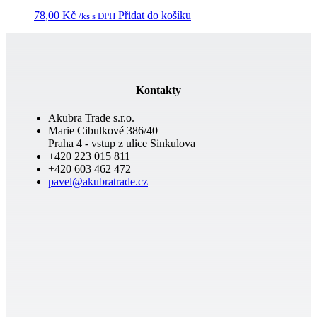
78,00
Kč
Přidat do košíku
/ks s DPH
Kontakty
Akubra Trade s.r.o.
Marie Cibulkové 386/40
Praha 4 - vstup z ulice Sinkulova
+420 223 015 811
+420 603 462 472
pavel@akubratrade.cz