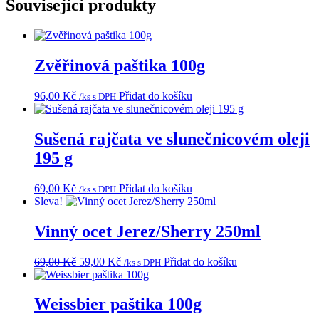
Související produkty
Zvěřinová paštika 100g
96,00
Kč
Přidat do košíku
/ks s DPH
Sušená rajčata ve slunečnicovém oleji
195 g
69,00
Kč
Přidat do košíku
/ks s DPH
Sleva!
Vinný ocet Jerez/Sherry 250ml
Původní
Aktuální
69,00
Kč
59,00
Kč
Přidat do košíku
/ks s DPH
cena
cena
byla:
je:
69,00 Kč.
59,00 Kč.
Weissbier paštika 100g