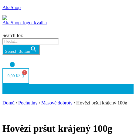
AkaShop
Search for:
Search Button
Nabídka
0,00
Kč
Nabídka
Domů
/
Pochutiny
/
Masové dobroty
/ Hovězí pršut krájený 100g
Hovězí pršut krájený 100g