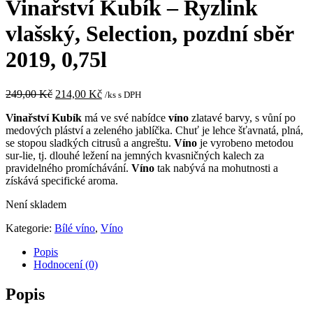
Vinařství Kubík – Ryzlink
vlašský, Selection, pozdní sběr
2019, 0,75l
Původní
Aktuální
249,00
Kč
214,00
Kč
/ks s DPH
cena
cena
Vinařství Kubík
má ve své nabídce
víno
zlatavé barvy, s vůní po
byla:
je:
medových pláství a zeleného jablíčka. Chuť je lehce šťavnatá, plná,
249,00 Kč.
214,00 Kč.
se stopou sladkých citrusů a angreštu.
Víno
je vyrobeno metodou
sur-lie, tj. dlouhé ležení na jemných kvasničných kalech za
pravidelného promíchávání.
Víno
tak nabývá na mohutnosti a
získává specifické aroma.
Není skladem
Kategorie:
Bílé víno
,
Víno
Popis
Hodnocení (0)
Popis