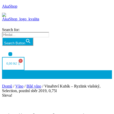
AkaShop
Search for:
Search Button
Nabídka
0,00
Kč
Nabídka
Domů
/
Víno
/
Bílé víno
/ Vinařství Kubík – Ryzlink vlašský,
Selection, pozdní sběr 2019, 0,75l
Sleva!