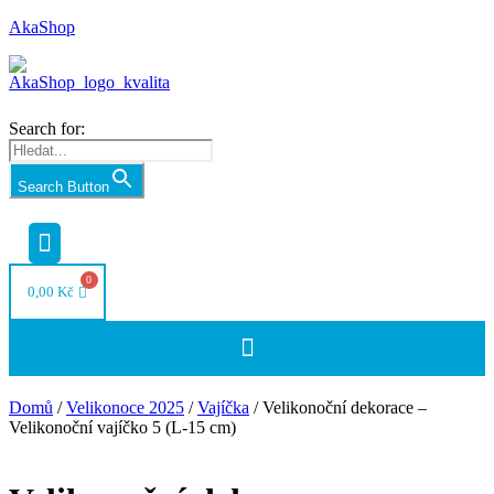
AkaShop
Search for:
Search Button
Nabídka
0,00
Kč
Nabídka
Domů
/
Velikonoce 2025
/
Vajíčka
/ Velikonoční dekorace –
Velikonoční vajíčko 5 (L-15 cm)