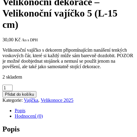
Velikonoční dekorace –
Velikonoční vajíčko 5 (L-15
cm)
30,00
Kč
/ks s DPH
Velikonoční vajíčko s dekorem připomínajícím nanášení tenkých
voskových čár, které si každý může sám barevně dozdobit. POZOR
je možné doobjednat stojánek a nemusí se použít jenom na
pověšení, ale také jako samostatně stojící dekorace.
2 skladem
Velikonoční
dekorace
Přidat do košíku
-
Kategorie:
Vajíčka
,
Velikonoce 2025
Velikonoční
vajíčko
Popis
5
Hodnocení (0)
(L-
15
Popis
cm)
množství