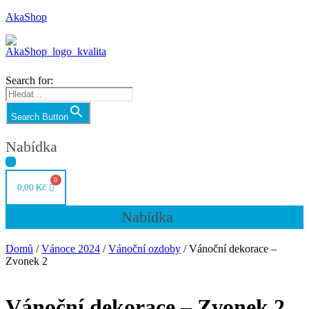
AkaShop
Search for:
Search Button
Nabídka
0,00
Kč
Nabídka
Domů
/
Vánoce 2024
/
Vánoční ozdoby
/ Vánoční dekorace –
Zvonek 2
Vánoční dekorace – Zvonek 2