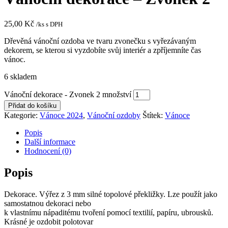
25,00
Kč
/ks s DPH
Dřevěná vánoční ozdoba ve tvaru zvonečku s vyřezávaným
dekorem, se kterou si vyzdobíte svůj interiér a zpříjemníte čas
vánoc.
6 skladem
Vánoční dekorace - Zvonek 2 množství
Přidat do košíku
Kategorie:
Vánoce 2024
,
Vánoční ozdoby
Štítek:
Vánoce
Popis
Další informace
Hodnocení (0)
Popis
Dekorace. Výřez z 3 mm silné topolové překližky. Lze použít jako
samostatnou dekoraci nebo
k vlastnímu nápaditému tvoření pomocí textilií, papíru, ubrousků.
Krásné je ozdobit polotovar