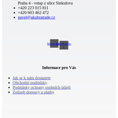
Praha 4 - vstup z ulice Sinkulova
+420 223 015 811
+420 603 462 472
pavel@akubratrade.cz
Instagram
Facebook-
f
Informace pro Vás
Jak se k nám dostanete
Obchodní podmínky
Podmínky ochrany osobních údajů
Způsob dopravy a platby