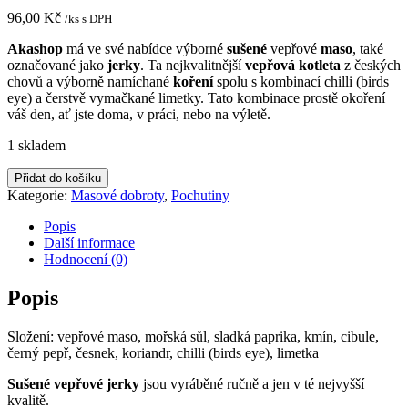
96,00
Kč
/ks s DPH
Akashop
má ve své nabídce výborné
sušené
vepřové
maso
, také
označované jako
jerky
. Ta nejkvalitnější
vepřová kotleta
z českých
chovů a výborně namíchané
koření
spolu s kombinací chilli (birds
eye) a čerstvě vymačkané limetky. Tato kombinace prostě okoření
váš den, ať jste doma, v práci, nebo na výletě.
1 skladem
Sušené
Přidat do košíku
vepřové
Kategorie:
Masové dobroty
,
Pochutiny
maso
Chilli
Popis
a
Další informace
Limetka
Hodnocení (0)
25g
množství
Popis
Složení: vepřové maso, mořská sůl, sladká paprika, kmín, cibule,
černý pepř, česnek, koriandr, chilli (birds eye), limetka
Sušené vepřové jerky
jsou vyráběné ručně a jen v té nejvyšší
kvalitě.