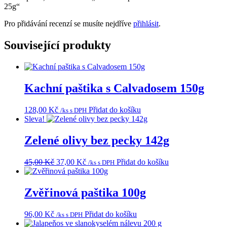
25g“
Pro přidávání recenzí se musíte nejdříve
přihlásit
.
Související produkty
Kachní paštika s Calvadosem 150g
128,00
Kč
Přidat do košíku
/ks s DPH
Sleva!
Zelené olivy bez pecky 142g
Původní
Aktuální
45,00
Kč
37,00
Kč
Přidat do košíku
/ks s DPH
cena
cena
byla:
je:
45,00 Kč.
37,00 Kč.
Zvěřinová paštika 100g
96,00
Kč
Přidat do košíku
/ks s DPH