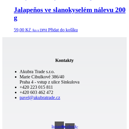
Jalapeňos ve slanokyselém nálevu 200
g
59,00
Kč
Přidat do košíku
/ks s DPH
Kontakty
Akubra Trade s.r.o.
Marie Cibulkové 386/40
Praha 4 - vstup z ulice Sinkulova
+420 223 015 811
+420 603 462 472
pavel@akubratrade.cz
Instagram
Facebook-