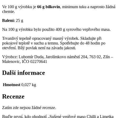
Ve 100 g výrobku je
66 g bílkovin
, minimum tuku a naprosto žádná
chemie.
Balení:
25 g
Na 100 g výrobku bylo použito 400 g syrového vepřového masa.
Trvanlivý tepelně opracovaný masný výrobek. Skladujte při
pokojové teplotě v suchu a temnu. Spotřebujte do 48 hodin po
otevření. Bílý povlak není na závadu jakosti.
Výrobce: Lubomír Duda, Jarolímkovo náměstí 204, 763 02, Zlín –
Malenovic,
IČO
02270641
Další informace
Hmotnost
0,027 kg
Recenze
Zatím zde nejsou žádné recenze.
Buďte první, kdo ohodnotí „Sušené vepřové maso Chilli a Limetka