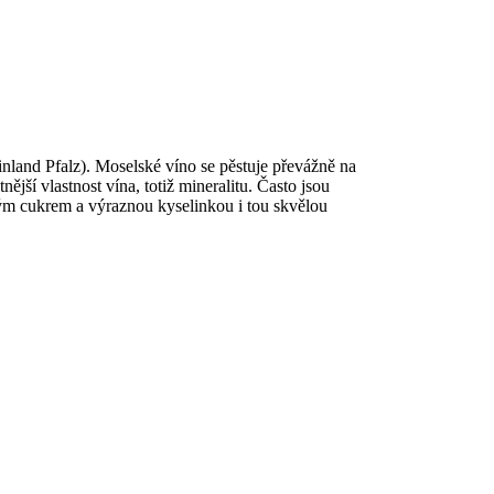
land Pfalz). Moselské víno se pěstuje převážně na
jší vlastnost vína, totiž mineralitu. Často jsou
vým cukrem a výraznou kyselinkou i tou skvělou