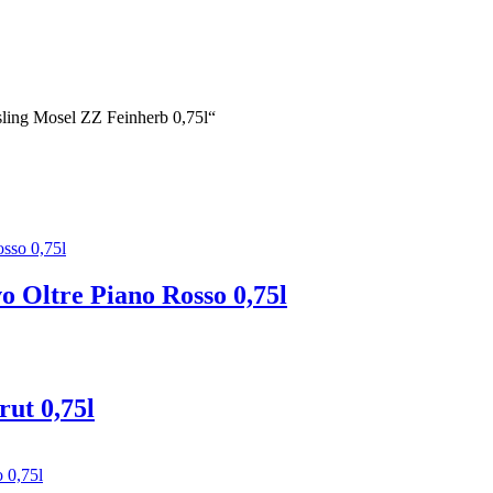
sling Mosel ZZ Feinherb 0,75l“
o Oltre Piano Rosso 0,75l
ut 0,75l