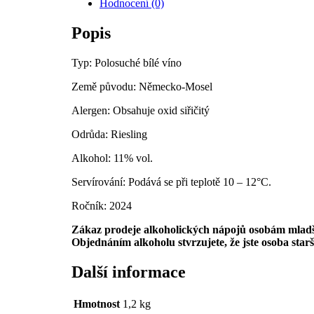
Hodnocení (0)
Feinherb
0,75l
Popis
množství
Typ: Polosuché bílé víno
Země původu: Německo-Mosel
Alergen: Obsahuje oxid siřičitý
Odrůda: Riesling
Alkohol: 11% vol.
Servírování: Podává se při teplotě 10 – 12°C.
Ročník: 2024
Zákaz prodeje alkoholických nápojů osobám mladší
Objednáním alkoholu stvrzujete, že jste osoba starší 
Další informace
Hmotnost
1,2 kg