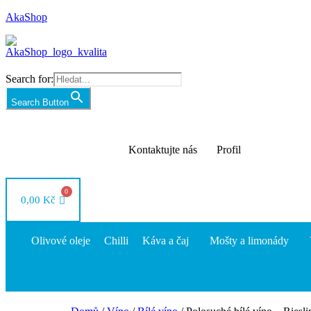
AkaShop
Search for:
Search Button
Kontaktujte nás
Profil
0,00
Kč
Olivové oleje
Chilli
Káva a čaj
Mošty a limonády