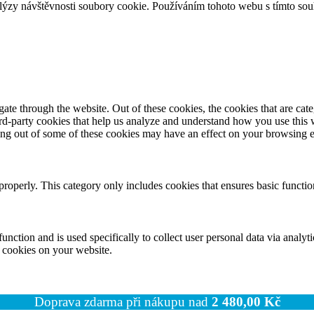
lýzy návštěvnosti soubory cookie. Používáním tohoto webu s tímto souh
te through the website. Out of these cookies, the cookies that are cate
hird-party cookies that help us analyze and understand how you use this
ting out of some of these cookies may have an effect on your browsing 
properly. This category only includes cookies that ensures basic functio
function and is used specifically to collect user personal data via anal
e cookies on your website.
Doprava zdarma při nákupu nad
2 480,00
Kč