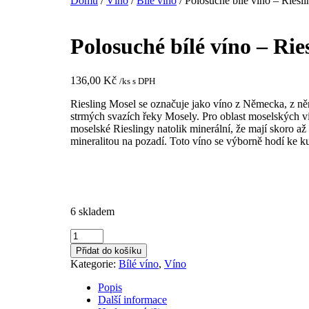
Domů
/
Víno
/
Bílé víno
/ Polosuché bílé víno – Riesl
Polosuché bílé víno – Ri
136,00
Kč
/ks s DPH
Riesling Mosel se označuje jako víno z Německa, z ně
strmých svazích řeky Mosely. Pro oblast moselských vini
moselské Rieslingy natolik minerální, že mají skoro 
mineralitou na pozadí. Toto víno se v
ýborně hodí ke k
6 skladem
Polosuché
bílé
Přidat do košíku
víno
Kategorie:
Bílé víno
,
Víno
-
Riesling
Popis
Mosel
Další informace
ZZ