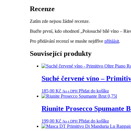
Recenze
Zatím zde nejsou žádné recenze.
Buďte první, kdo ohodnotí „Polosuché bílé víno – Rie
Pro přidávání recenzí se musíte nejdříve
přihlásit
.
Související produkty
Suché červené víno – Primitiv
185,00
Kč
Přidat do košíku
/ks s DPH
Riunite Prosecco Spumante Br
199,00
Kč
Přidat do košíku
/ks s DPH