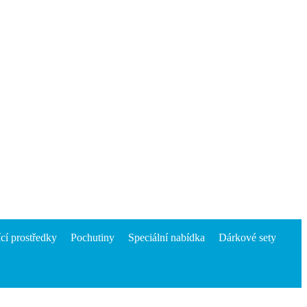
ící prostředky
Pochutiny
Speciální nabídka
Dárkové sety