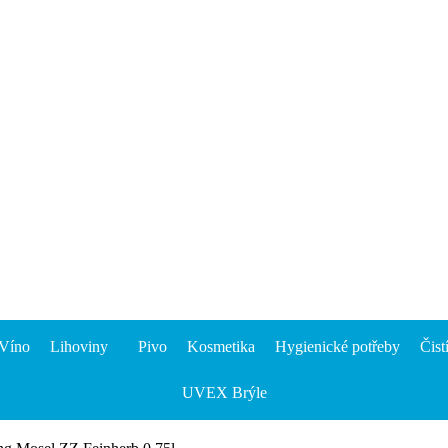
Víno
Lihoviny
Pivo
Kosmetika
Hygienické potřeby
Čist
UVEX Brýle