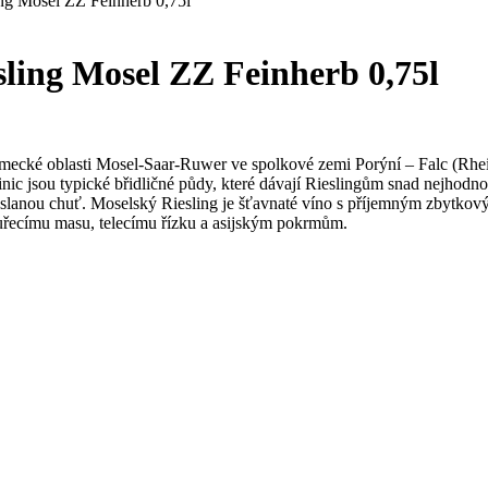
ing Mosel ZZ Feinherb 0,75l
esling Mosel ZZ Feinherb 0,75l
mecké oblasti Mosel-Saar-Ruwer ve spolkové zemi Porýní – Falc (Rhein
c jsou typické břidličné půdy, které dávají Rieslingům snad nejhodnotně
až slanou chuť. Moselský Riesling je šťavnaté víno s příjemným zbytko
uřecímu masu, telecímu řízku a asijským pokrmům.