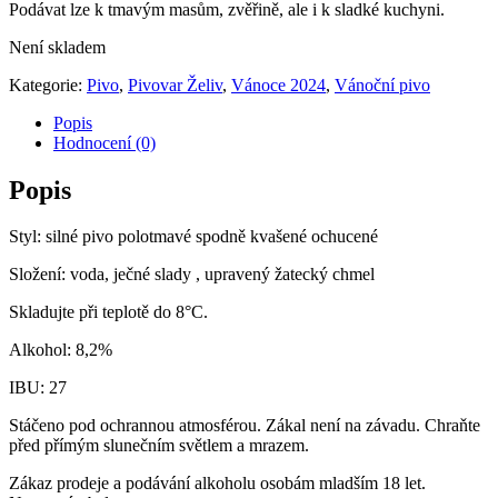
Podávat lze k tmavým masům, zvěřině, ale i k sladké kuchyni.
Není skladem
Kategorie:
Pivo
,
Pivovar Želiv
,
Vánoce 2024
,
Vánoční pivo
Popis
Hodnocení (0)
Popis
Styl: silné pivo polotmavé spodně kvašené ochucené
Složení: voda, ječné slady , upravený žatecký chmel
Skladujte při teplotě do 8°C.
Alkohol: 8,2%
IBU: 27
Stáčeno pod ochrannou atmosférou. Zákal není na závadu. Chraňte
před přímým slunečním světlem a mrazem.
Zákaz prodeje a podávání alkoholu osobám mladším 18 let.