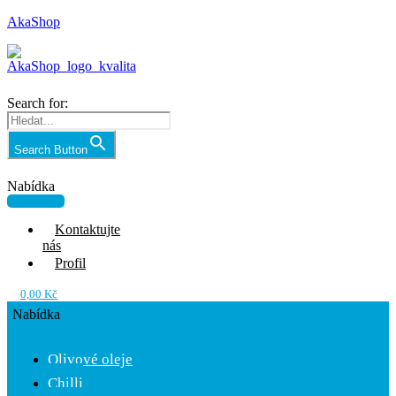
AkaShop
Search for:
Search Button
Nabídka
Kontaktujte
nás
Profil
0,00
Kč
Nabídka
Olivové oleje
Chilli