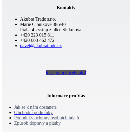
Kontakty
Akubra Trade s.r.o.
Marie Cibulkové 386/40
Praha 4 - vstup z ulice Sinkulova
+420 223 015 811
+420 603 462 472
pavel@akubratrade.cz
Instagram
Facebook-f
Informace pro Vás
Jak se k nám dostanete
Obchodní podmínky
Podmínky ochrany osobních údajů
Způsob dopravy a platby