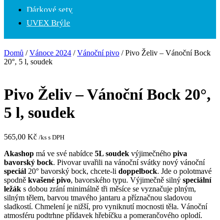
Dárkové sety
UVEX Brýle
Domů
/
Vánoce 2024
/
Vánoční pivo
/ Pivo Želiv – Vánoční Bock
20°, 5 l, soudek
Pivo Želiv – Vánoční Bock 20°,
5 l, soudek
565,00
Kč
/ks s DPH
Akashop
má ve své nabídce
5L soudek
výjimečného
piva
bavorský bock
. Pivovar uvařili na vánoční svátky nový vánoční
speciál
20° bavorský bock, chcete-li
doppelbock
. Jde o polotmavé
spodně
kvašené pivo
, bavorského typu. Výjimečně silný
speciální
ležák
s dobou zrání minimálně tři měsíce se vyznačuje plným,
silným tělem, barvou tmavého jantaru a příznačnou sladovou
sladkostí. Chmelení je nižší, pro vyniknutí mocnosti těla. Vánoční
atmosféru podtrhne přídavek hřebíčku a pomerančového oplodí.