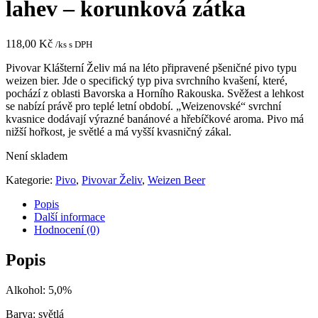
lahev – korunková zátka
118,00
Kč
/ks s DPH
Pivovar Klášterní Želiv má na léto připravené pšeničné pivo typu
weizen bier. Jde o specifický typ piva svrchního kvašení, které,
pochází z oblasti Bavorska a Horního Rakouska. Svěžest a lehkost
se nabízí právě pro teplé letní období. „Weizenovské“ svrchní
kvasnice dodávají výrazné banánové a hřebíčkové aroma. Pivo má
nižší hořkost, je světlé a má vyšší kvasničný zákal.
Není skladem
Kategorie:
Pivo
,
Pivovar Želiv
,
Weizen Beer
Popis
Další informace
Hodnocení (0)
Popis
Alkohol: 5,0%
Barva: světlá