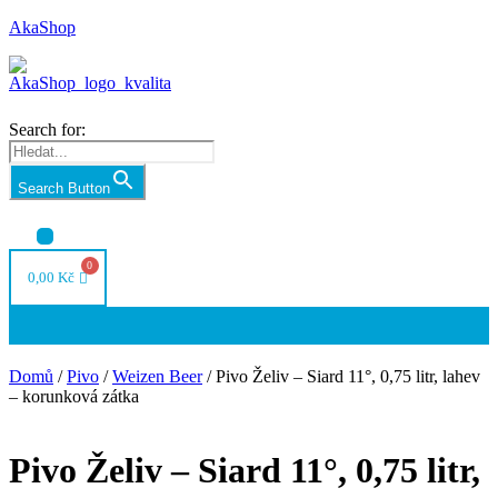
AkaShop
Search for:
Search Button
Nabídka
0,00
Kč
Nabídka
Domů
/
Pivo
/
Weizen Beer
/ Pivo Želiv – Siard 11°, 0,75 litr, lahev
– korunková zátka
Pivo Želiv – Siard 11°, 0,75 litr,