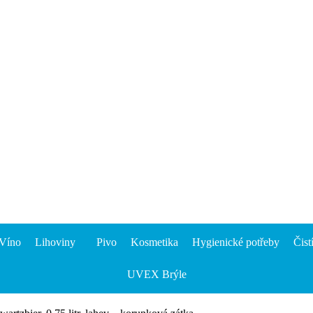
Víno
Lihoviny
Pivo
Kosmetika
Hygienické potřeby
Čist
UVEX Brýle