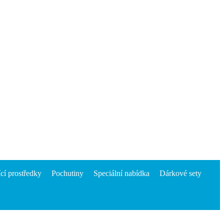
ící prostředky
Pochutiny
Speciální nabídka
Dárkové sety