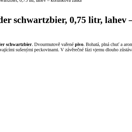
artzbier, 0,75 litr, lahev – korunková zátka
er schwartzbier, 0,75 litr, lahev
r schwartzbier
. Dvourmutově vařené
pivo
. Bohatá, plná chuť a ar
nívajícími sušenými peckovinami. V závěrečné fázi vjemu dlouho zůstá