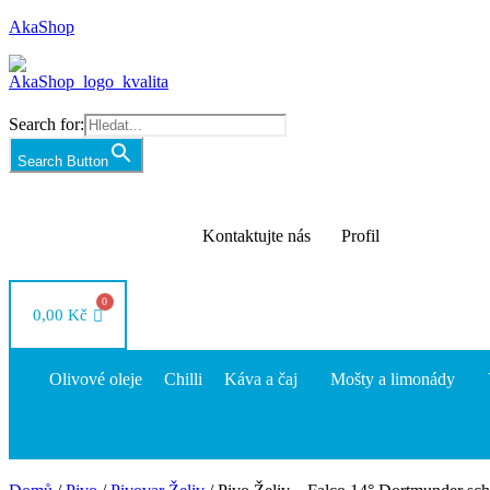
AkaShop
Search for:
Search Button
Kontaktujte nás
Profil
0,00
Kč
Olivové oleje
Chilli
Káva a čaj
Mošty a limonády