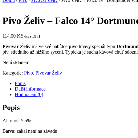
Domů
/
Pivo
/
Pivovar Želiv
/ Pivo Želiv – Falco 14° Dortmunder schw
Pivo Želiv – Falco 14° Dortmund
114,00
Kč
/ks s DPH
Pivovar Želiv
má ve své nabídce
pivo
t
mavý speciál typu
Dortmunde
piv, středního až nižšího sycení. Typická je suchá kávová chuť sdoz
Není skladem
Kategorie:
Pivo
,
Pivovar Želiv
Popis
Další informace
Hodnocení (0)
Popis
Alkohol: 5,5%
Barva: zákal není na závadu