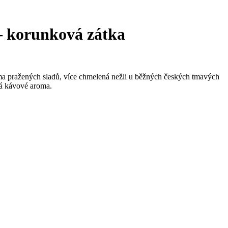
 – korunková zátka
oma pražených sladů, více chmelená nežli u běžných českých tmavých
vá kávové aroma.