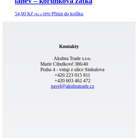
lahev – korunková zátka
54,00
Kč
Přidat do košíku
/ks s DPH
Kontakty
Akubra Trade s.r.o.
Marie Cibulkové 386/40
Praha 4 - vstup z ulice Sinkulova
+420 223 015 811
+420 603 462 472
pavel@akubratrade.cz