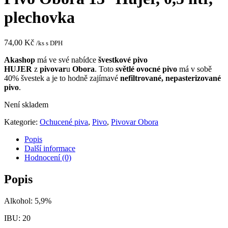
plechovka
74,00
Kč
/ks s DPH
Akashop
má ve své nabídce
švestkové
pivo
HUJER
z
pivovar
u
Obora
. Toto
světlé
ovocné pivo
má v sobě
40% švestek a je to hodně zajímavé
nefiltrované, nepasterizované
pivo
.
Není skladem
Kategorie:
Ochucené piva
,
Pivo
,
Pivovar Obora
Popis
Další informace
Hodnocení (0)
Popis
Alkohol: 5,9%
IBU: 20