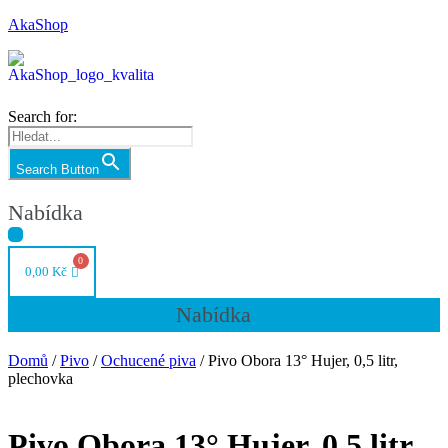
AkaShop
Search for:
Search Button
Nabídka
0,00
Kč
Nabídka
Domů
/
Pivo
/
Ochucené piva
/ Pivo Obora 13° Hujer, 0,5 litr,
plechovka
Pivo Obora 13° Hujer, 0,5 litr,