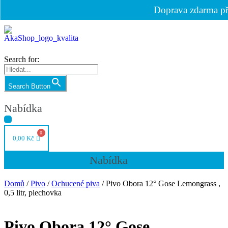
Doprava zdarma p
AkaShop
Search for:
Search Button
Nabídka
0,00
Kč
Nabídka
Domů
/
Pivo
/
Ochucené piva
/ Pivo Obora 12° Gose Lemongrass ,
0,5 litr, plechovka
Pivo Obora 12° Gose