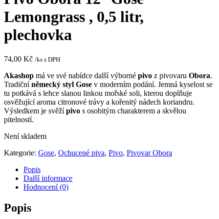
Lemongrass , 0,5 litr,
plechovka
74,00
Kč
/ks s DPH
Akashop
má ve své nabídce další výborné
pivo
z pivovaru
Obora
.
Tradiční
německý styl Gose
v moderním podání. Jemná kyselost se
tu potkává s lehce slanou linkou mořské soli, kterou doplňuje
osvěžující aroma citronové trávy a kořenitý nádech koriandru.
Výsledkem je svěží
pivo
s osobitým charakterem a skvělou
pitelností.
Není skladem
Kategorie:
Gose
,
Ochucené piva
,
Pivo
,
Pivovar Obora
Popis
Další informace
Hodnocení (0)
Popis