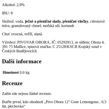
Alkohol: 2,9%
IBU: 8
Složení: voda,
ječné a pšeničné slady, pšeničné vločky
, citronová
tráva, granulovaný chmel, mořská sůl, koriandr
Chuť ovocná, svěží, slaná.
Výrobce: PIVOVAR OBORA, IČ: 05292913, se sídlem: Obora 4,
391 75 Malšice, spisová značka: C 25128/KSCB Krajský soud v
Českých Budějovicích
Další informace
Hmotnost
0,6 kg
Recenze
Zatím zde nejsou žádné recenze.
Buďte první, kdo ohodnotí „Pivo Obora 12° Gose Lemongrass , 0,5
litr, plechovka“