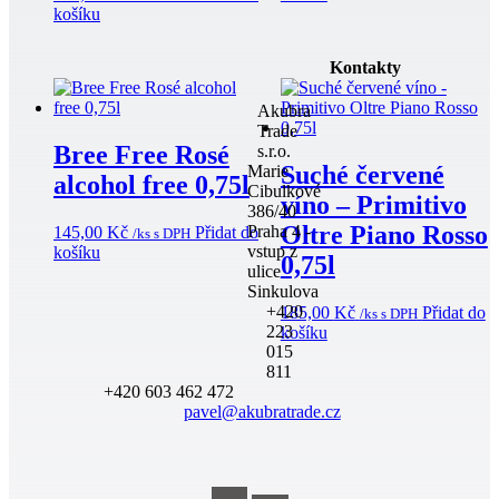
košíku
Kontakty
Akubra
Trade
Bree Free Rosé
s.r.o.
Suché červené
Marie
alcohol free 0,75l
Cibulkové
víno – Primitivo
386/40
Oltre Piano Rosso
Praha 4 -
145,00
Kč
Přidat do
/ks s DPH
vstup z
košíku
0,75l
ulice
Sinkulova
+420
185,00
Kč
Přidat do
/ks s DPH
223
košíku
015
811
+420 603 462 472
pavel@akubratrade.cz