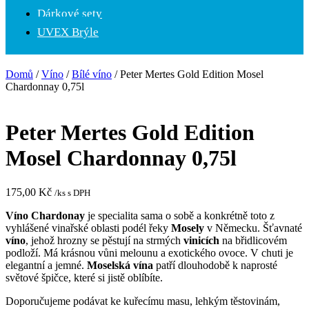
Dárkové sety
UVEX Brýle
Domů
/
Víno
/
Bílé víno
/ Peter Mertes Gold Edition Mosel
Chardonnay 0,75l
Peter Mertes Gold Edition
Mosel Chardonnay 0,75l
175,00
Kč
/ks s DPH
Víno
Chardonay
je specialita sama o sobě a konkrétně toto z
vyhlášené vinařské oblasti podél řeky
Mosely
v N
ěmecku. Šťavnaté
víno
, jehož hrozny se p
ěstují na strmých
vinicích
na břidlicovém
podloží. Má krásnou vůni melounu a exotického ovoce. V chuti je
elegantní a jemné.
Moselská vína
patří dlouhodobě k naprosté
světové špičce, které si jistě oblíbíte.
Doporučujeme podávat ke kuřecímu masu, lehkým těstovinám,