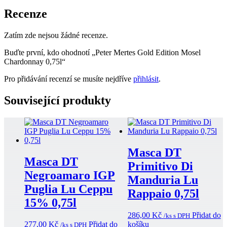
Recenze
Zatím zde nejsou žádné recenze.
Buďte první, kdo ohodnotí „Peter Mertes Gold Edition Mosel
Chardonnay 0,75l“
Pro přidávání recenzí se musíte nejdříve
přihlásit
.
Související produkty
Masca DT
Masca DT
Primitivo Di
Negroamaro IGP
Manduria Lu
Puglia Lu Ceppu
Rappaio 0,75l
15% 0,75l
286,00
Kč
Přidat do
/ks s DPH
277,00
Kč
Přidat do
košíku
/ks s DPH