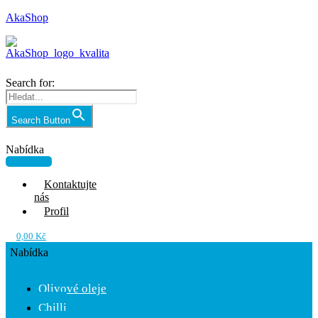
AkaShop
Search for:
Search Button
Nabídka
Kontaktujte
nás
Profil
0,00
Kč
Nabídka
Olivové oleje
Chilli