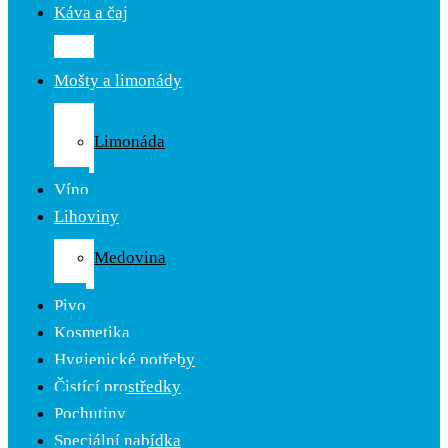
Káva a čaj
Káva
Čaj
Mošty a limonády
Ovocné
mošty
Limonáda
Cider
Víno
Lihoviny
Likér
Medovina
Rum
Pivo
Kosmetika
Hygienické potřeby
Čistící prostředky
Pochutiny
Speciální nabídka