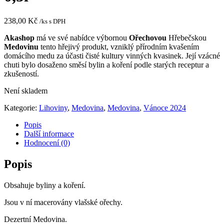
238,00
Kč
/ks s DPH
Akashop
má ve své nabídce výbornou
Ořechovou
Hřebečskou
Medovinu
tento hřejivý produkt, vzniklý přírodním kvašením
domácího medu za účasti čisté kultury vinných kvasinek. Její vzácné
chuti bylo dosaženo směsí bylin a koření podle starých receptur a
zkušeností.
Není skladem
Kategorie:
Lihoviny
,
Medovina
,
Medovina
,
Vánoce 2024
Popis
Další informace
Hodnocení (0)
Popis
Obsahuje byliny a koření.
Jsou v ní macerovány vlašské ořechy.
Dezertní Medovina.