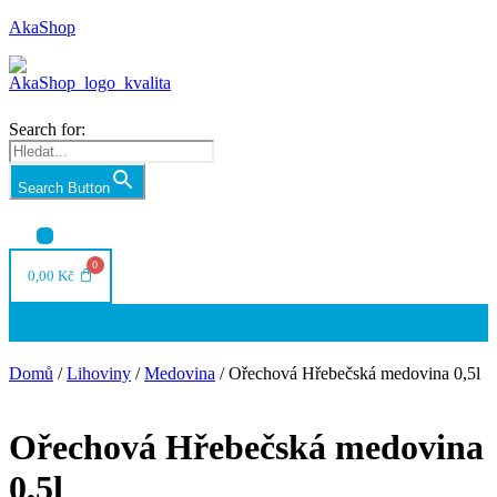
AkaShop
Search for:
Search Button
Nabídka
0,00
Kč
Nabídka
Domů
/
Lihoviny
/
Medovina
/ Ořechová Hřebečská medovina 0,5l
Ořechová Hřebečská medovina
0,5l