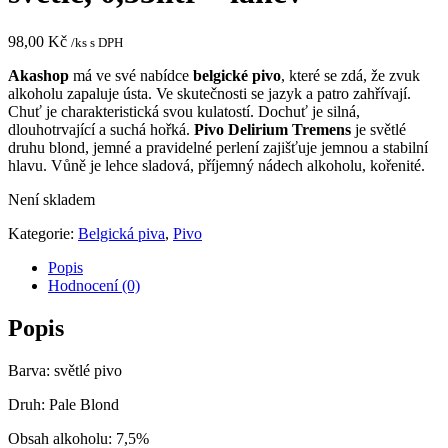
98,00
Kč
/ks s DPH
Akashop
má ve své nabídce
belgické pivo
, které se z
dá, že zvuk
alkoholu zapaluje ústa.
Ve skutečnosti se jazyk a patro zahřívají.
Chuť je charakteristická svou kulatostí.
Dochuť je silná,
dlouhotrvající a suchá hořká.
Pivo Delirium Tremens
je světlé
druhu blond, jemné a pravidelné perlení zajišťuje jemnou a stabilní
hlavu. Vůně je lehce sladová, příjemný nádech alkoholu, kořenité.
Není skladem
Kategorie:
Belgická piva
,
Pivo
Popis
Hodnocení (0)
Popis
Barva: světlé pivo
Druh: Pale Blond
Obsah alkoholu: 7,5%