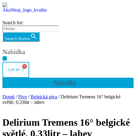
Search for:
Search Button
Nabídka
0,00
Kč
Nabídka
Domů
/
Pivo
/
Belgická piva
/ Delirium Tremens 16° belgické
světlé, 0,33litr – lahev
Delirium Tremens 16° belgické
světlé, 0,33litr – lahev