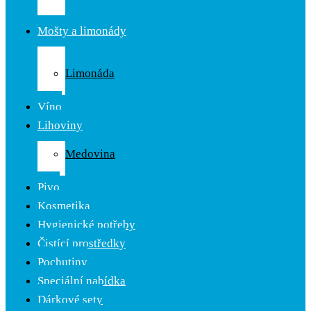
Čaj
Mošty a limonády
Ovocné
mošty
Limonáda
Cider
Víno
Lihoviny
Likér
Medovina
Rum
Pivo
Kosmetika
Hygienické potřeby
Čistící prostředky
Pochutiny
Speciální nabídka
Dárkové sety