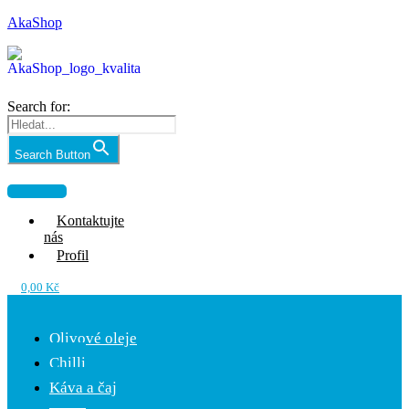
AkaShop
Search for:
Search Button
Nabídka
Kontaktujte
nás
Profil
0,00
Kč
Nabídka
Olivové oleje
Chilli
Káva a čaj
Káva