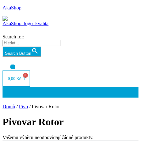
AkaShop
Search for:
Search Button
Nabídka
0,00
Kč
Nabídka
Domů
/
Pivo
/ Pivovar Rotor
Pivovar Rotor
Vašemu výběru neodpovídají žádné produkty.