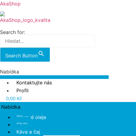
AkaShop
Search for:
Search Button
Nabídka
Kontaktujte nás
Profil
0,00
Kč
Nabídka
Olivové oleje
Chilli
Káva a čaj