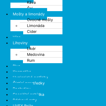
Káva
Čaj
Mošty a limonády
Ovocné mošty
Limonáda
Cider
Víno
Lihoviny
Likér
Medovina
Rum
Pivo
Kosmetika
Hygienické potřeby
Čistící prostředky
Pochutiny
Speciální nabídka
Dárkové sety
UVEX Brýle