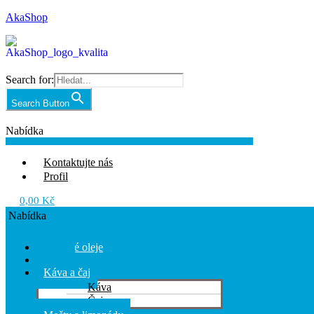
AkaShop
Search for:
Search Button
Nabídka
Kontaktujte nás
Profil
0,00
Kč
Nabídka
Olivové oleje
Chilli
Káva a čaj
Káva
Čaj