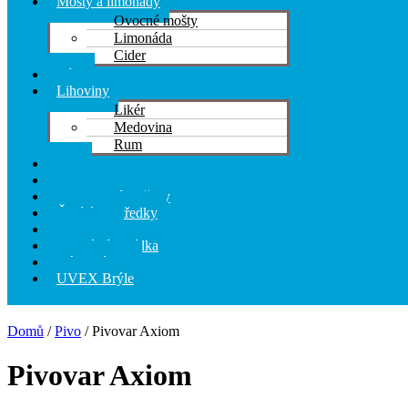
Mošty a limonády
Ovocné mošty
Limonáda
Cider
Víno
Lihoviny
Likér
Medovina
Rum
Pivo
Kosmetika
Hygienické potřeby
Čistící prostředky
Pochutiny
Speciální nabídka
Dárkové sety
UVEX Brýle
Domů
/
Pivo
/ Pivovar Axiom
Pivovar Axiom