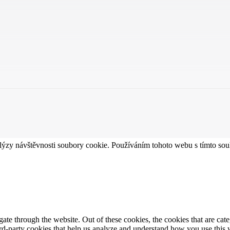
lýzy návštěvnosti soubory cookie. Používáním tohoto webu s tímto souh
te through the website. Out of these cookies, the cookies that are cate
hird-party cookies that help us analyze and understand how you use this