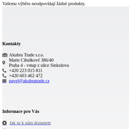
Vašemu výběru neodpovídají žádné produkty.
Kontakty
Akubra Trade s.r.o.
Marie Cibulkové 386/40
Praha 4 - vstup z ulice Sinkulova
+420 223 015 811
+420 603 462 472
pavel@akubratrade.cz
Informace pro Vás
Jak se k nám dostanete