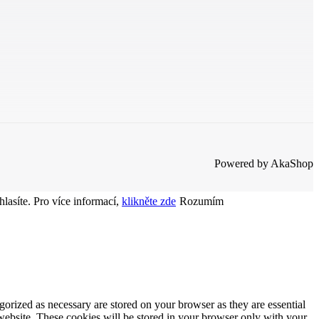
Powered by AkaShop
lasíte. Pro více informací,
klikněte zde
Rozumím
gorized as necessary are stored on your browser as they are essential
 website. These cookies will be stored in your browser only with your