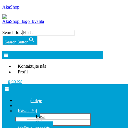
AkaShop
Search for:
Search Button
Nabídka
Kontaktujte nás
Profil
0,00
Kč
Nabídka
Olivové oleje
Chilli
Káva a čaj
Káva
Čaj