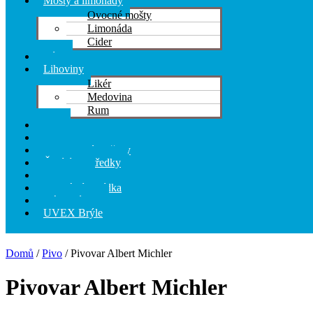
Mošty a limonády
Ovocné mošty
Limonáda
Cider
Víno
Lihoviny
Likér
Medovina
Rum
Pivo
Kosmetika
Hygienické potřeby
Čistící prostředky
Pochutiny
Speciální nabídka
Dárkové sety
UVEX Brýle
Domů
/
Pivo
/ Pivovar Albert Michler
Pivovar Albert Michler