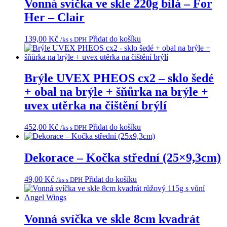
Vonná svíčka ve skle 220g bílá – For
Her – Clair
139,00
Kč
Přidat do košíku
/ks s DPH
Brýle UVEX PHEOS cx2 – sklo šedé
+ obal na brýle + šňůrka na brýle +
uvex utěrka na čištění brýlí
452,00
Kč
Přidat do košíku
/ks s DPH
Dekorace – Kočka střední (25×9,3cm)
49,00
Kč
Přidat do košíku
/ks s DPH
Vonná svíčka ve skle 8cm kvadrát