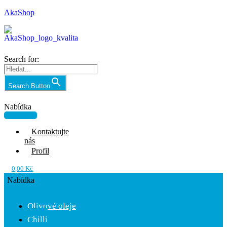
AkaShop
Search for:
Search Button
Nabídka
Kontaktujte
nás
Profil
0,00
Kč
Nabídka
Olivové oleje
Chilli