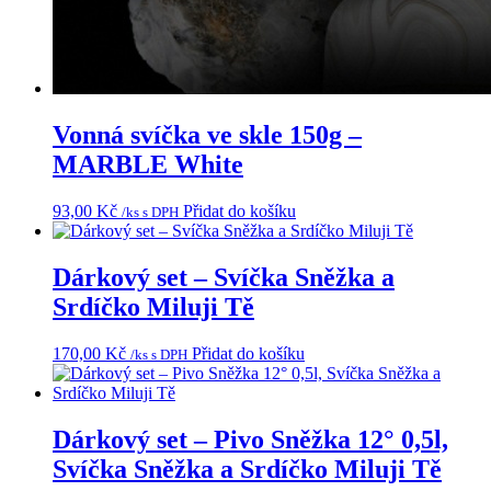
Vonná svíčka ve skle 150g –
MARBLE White
93,00
Kč
Přidat do košíku
/ks s DPH
Dárkový set – Svíčka Sněžka a
Srdíčko Miluji Tě
170,00
Kč
Přidat do košíku
/ks s DPH
Dárkový set – Pivo Sněžka 12° 0,5l,
Svíčka Sněžka a Srdíčko Miluji Tě