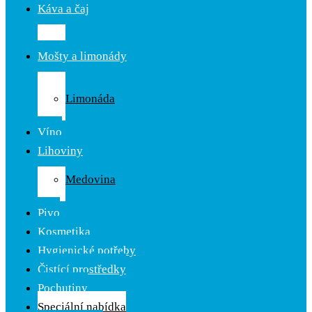
Káva a čaj
Káva
Čaj
Mošty a limonády
Ovocné
mošty
Limonáda
Cider
Víno
Lihoviny
Likér
Medovina
Rum
Pivo
Kosmetika
Hygienické potřeby
Čistící prostředky
Pochutiny
Speciální nabídka