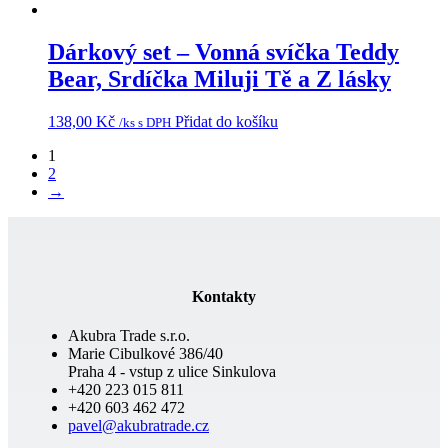
Dárkový set – Vonná svíčka Teddy
Bear, Srdíčka Miluji Tě a Z lásky
138,00
Kč
Přidat do košíku
/ks s DPH
1
2
→
Kontakty
Akubra Trade s.r.o.
Marie Cibulkové 386/40
Praha 4 - vstup z ulice Sinkulova
+420 223 015 811
+420 603 462 472
pavel@akubratrade.cz