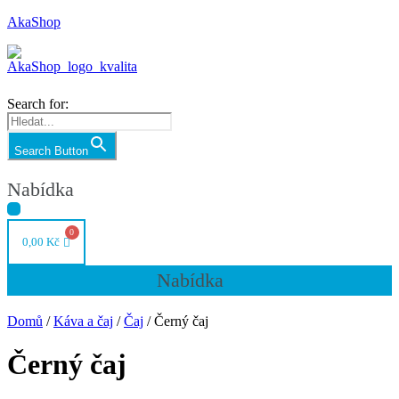
AkaShop
Search for:
Search Button
Nabídka
0,00
Kč
Nabídka
Domů
/
Káva a čaj
/
Čaj
/ Černý čaj
Černý čaj