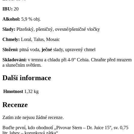
IBU:
20
Alkohol:
5,9 % obj.
Slady:
Plzeňský, pšeničný, ovesné/pšeničné vločky
Chmely:
Loral, Talus, Mosaic
Složení:
pitná voda,
ječné
slady, upravený chmel
Skladování:
v temnu a chladu při 4-9° Celsia. Chraňte před mrazem
a slunečním světlem.
Další informace
Hmotnost
1,32 kg
Recenze
Zatím zde nejsou žádné recenze.
Buďte první, kdo ohodnotí „Pivovar Stern – Dr. Juice 15°, sv. 0,75
litr, lahev – korunková zátka“