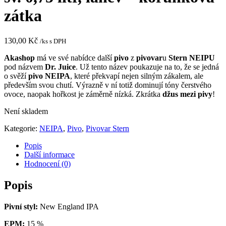
zátka
130,00
Kč
/ks s DPH
Akashop
má ve své nabídce další
pivo
z
pivovar
u
Stern
NEIPU
pod názvem
Dr. Juice
. Už tento název poukazuje na to, že se jedná
o svěží
pivo NEIPA
, které překvapí nejen silným zákalem, ale
především svou chutí. Výrazně v ní totiž dominují tóny čerstvého
ovoce, naopak hořkost je záměrně nízká. Zkrátka
džus mezi pivy
!
Není skladem
Kategorie:
NEIPA
,
Pivo
,
Pivovar Stern
Popis
Další informace
Hodnocení (0)
Popis
Pivní styl:
New England IPA
EPM:
15 %