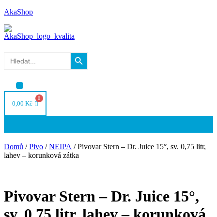
AkaShop
Search Button
Search
for:
Nabídka
0,00
Kč
Nabídka
Domů
/
Pivo
/
NEIPA
/ Pivovar Stern – Dr. Juice 15°, sv. 0,75 litr,
lahev – korunková zátka
Pivovar Stern – Dr. Juice 15°,
sv. 0,75 litr, lahev – korunková