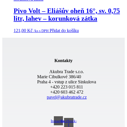
Pivo Volt – Eliášův oheň 16°, sv. 0,75
litr, lahev – korunková zátka
121,00
Kč
Přidat do košíku
/ks s DPH
Kontakty
Akubra Trade s.r.o.
Marie Cibulkové 386/40
Praha 4 - vstup z ulice Sinkulova
+420 223 015 811
+420 603 462 472
pavel@akubratrade.cz
Instagram
Facebook-
f