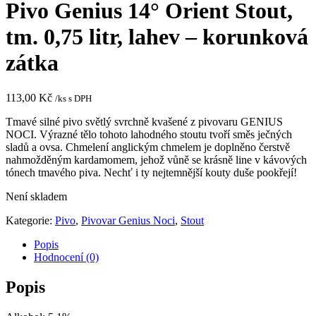
Pivo Genius 14° Orient Stout,
tm. 0,75 litr, lahev – korunková
zátka
113,00
Kč
/ks s DPH
Tmavé silné pivo světlý svrchně kvašené z pivovaru GENIUS
NOCI. Výrazné tělo tohoto lahodného stoutu tvoří směs ječných
sladů a ovsa. Chmelení anglickým chmelem je doplněno čerstvě
nahmožděným kardamomem, jehož vůně se krásně line v kávových
tónech tmavého piva. Nechť i ty nejtemnější kouty duše pookřejí!
Není skladem
Kategorie:
Pivo
,
Pivovar Genius Noci
,
Stout
Popis
Hodnocení (0)
Popis