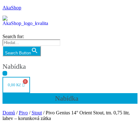
AkaShop
Search for:
Search Button
Nabídka
0,00
Kč
Nabídka
Domů
/
Pivo
/
Stout
/ Pivo Genius 14° Orient Stout, tm. 0,75 litr,
lahev – korunková zátka