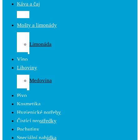
Káva a čaj
Káva
Čaj
Mošty a limonády
Ovocné
mošty
Limonáda
Cider
Víno
Lihoviny
Likér
Medovina
Rum
Pivo
Kosmetika
Hygienické potřeby
Čistící prostředky
Pochutiny
Speciální nabídka