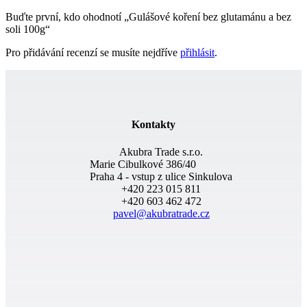
Buďte první, kdo ohodnotí „Gulášové koření bez glutamánu a bez
soli 100g“
Pro přidávání recenzí se musíte nejdříve
přihlásit
.
Kontakty
Akubra Trade s.r.o.
Marie Cibulkové 386/40
Praha 4 - vstup z ulice Sinkulova
+420 223 015 811
+420 603 462 472
pavel@akubratrade.cz